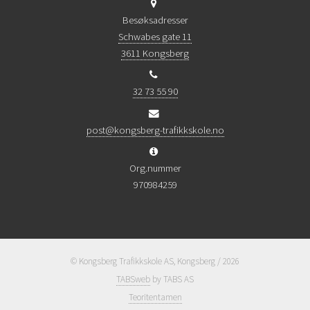
Besøksadresser
Schwabes gate 11
3611 Kongsberg
32 73 55 90
post@kongsberg-trafikkskole.no
Org.nummer
970984259
© Kongsberg Trafikkskole AS, Kongsberg / 2026
TABSweb
by TABS AS
Teoritentamen