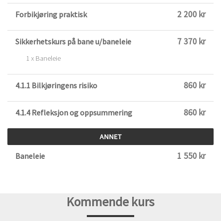
2 200 kr
Forbikjøring praktisk
7 370 kr
Sikkerhetskurs på bane u/baneleie
1 x Baneleie
860 kr
4.1.1 Bilkjøringens risiko
860 kr
4.1.4 Refleksjon og oppsummering
ANNET
1 550 kr
Baneleie
Kommende kurs