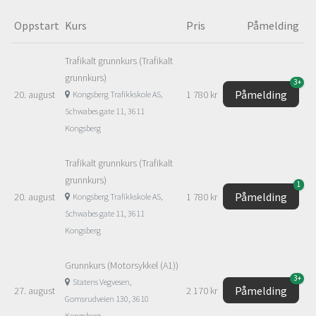
Oppstart
Kurs
Pris
Påmelding
Trafikalt grunnkurs (Trafikalt
grunnkurs)
3+
Påmelding
20. august
1 780 kr
Kongsberg Trafikkskole AS,
Schwabes gate 11, 3611
Kongsberg
Trafikalt grunnkurs (Trafikalt
grunnkurs)
1
Påmelding
20. august
1 780 kr
Kongsberg Trafikkskole AS,
Schwabes gate 11, 3611
Kongsberg
Grunnkurs (Motorsykkel (A1))
3+
Statens Vegvesen,
Påmelding
27. august
2 170 kr
Gomsrudveien 130, 3610
Kongsberg