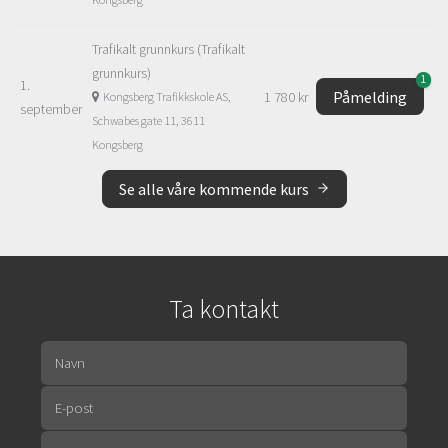
Trafikalt grunnkurs (Trafikalt
grunnkurs)
1
1.
Påmelding
1 780 kr
Kongsberg Trafikkskole AS,
september
Schwabes gate 11, 3611
Kongsberg
Se alle våre kommende kurs
Ta kontakt