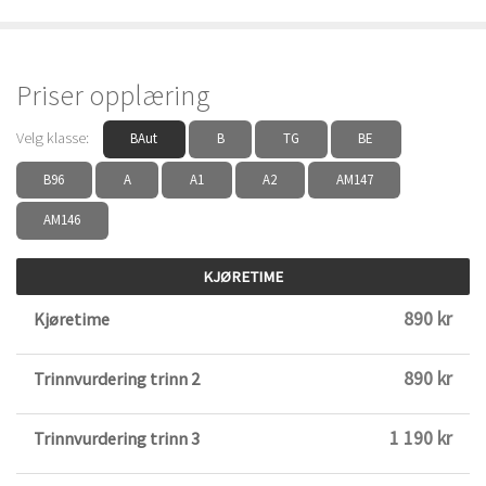
Priser opplæring
Velg klasse:
BAut
B
TG
BE
B96
A
A1
A2
AM147
AM146
KJØRETIME
890 kr
Kjøretime
890 kr
Trinnvurdering trinn 2
1 190 kr
Trinnvurdering trinn 3