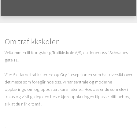
Om trafikkskolen
Velkommen til Kongsberg Trafikkskole A/S, du finner oss i Schwabes
gate 11.
Vi er 5 erfarne trafikklærere og Gry i resepsjonen som har oversikt over
det meste som foregår hos oss. Vi har sentrale og moderne
opplæringsrom og oppdatert kursmateriell. Hos oss er du som elev i
fokus og vi vil gi deg den beste kjøreopplæringen tilpasset ditt behov,
slik at du når ditt mål.
.